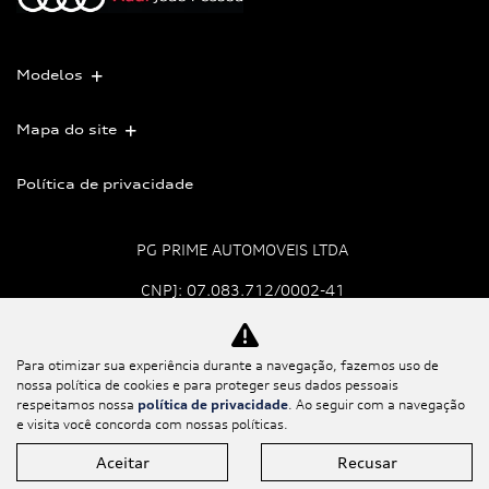
Modelos
Mapa do site
Política de privacidade
PG PRIME AUTOMOVEIS LTDA
CNPJ: 07.083.712/0002-41
Para otimizar sua experiência durante a navegação, fazemos uso de
No trânsito, enxergar o
nossa política de cookies e para proteger seus dados pessoais
outro salva vidas.
respeitamos nossa
política de privacidade
. Ao seguir com a navegação
e visita você concorda com nossas políticas.
Aceitar
Recusar
Desenvolvido pela DEALERSPACE ® Direitos Reservados.