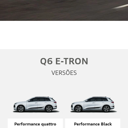
Whatsapp
Telefone
Email
Li e aceito a
Política de Privacidade
e concordo em receber
comunicações da concessionária.
Entrar em contato
Q6 E-TRON
VERSÕES
Performance quattro
Performance Black