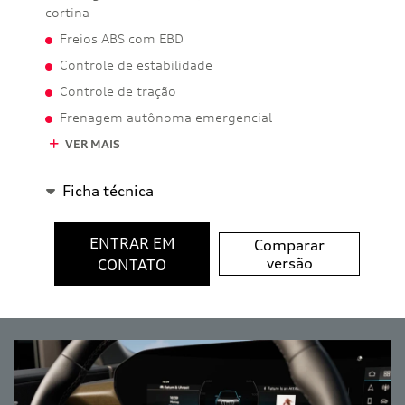
cortina
Freios ABS com EBD
Controle de estabilidade
Controle de tração
Frenagem autônoma emergencial
VER MAIS
Ficha técnica
ENTRAR EM
Comparar
versão
CONTATO