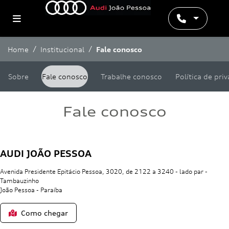
Home
Institucional
Fale conosco
Sobre
Fale conosco
Trabalhe conosco
Política de pri
Fale conosco
AUDI JOÃO PESSOA
Avenida Presidente Epitácio Pessoa, 3020, de 2122 a 3240 - lado par -
Tambauzinho
João Pessoa - Paraíba
Como chegar